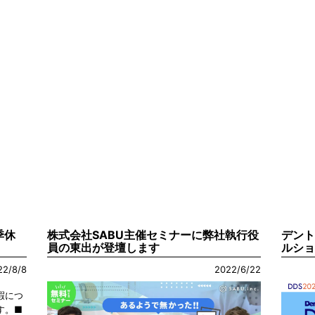
季休
株式会社SABU主催セミナーに弊社執行役
デン
員の東出が登壇します
ルショ
22/8/8
2022/6/22
暇につ
す。■