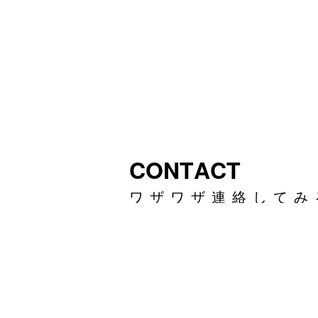
C
O
N
T
A
C
T
ワ
ザ
ワ
ザ
連
絡
し
て
み
こんなことやってみたい、
一緒に考えさせて下さい。
きっと答えが見つかるはず