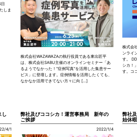
6日
いたしま
株式会社
ンライン
株式会社WAZAWAZAの執行役員である東出匠平
す。 D
は、株式会社SABU主催のオンラインセミナー「あ
シカ！
るようでなかった！"症例写真"を活用した集患サー
す。ココ
ビス」に登壇します。症例情報を活用したくても、
なかなか活用できてない方々に向 […]
スし
弊社及びココシカ！運営事務局 新年の
弊社
ご挨拶
始休
22/4/1
2022/1/4