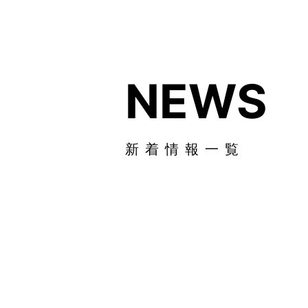
N
E
W
S
新
着
情
報
一
覧