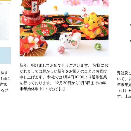
新年、明けましておめでとうございます。 皆様にお
かれましては輝かしい新年をお迎えのこととお喜び
を探す
弊社及
申し上げます。 弊社では1月4日10:00より通常営業
1日に
いて、
を行っております。 12月30日から1月3日までの年
約10
年末年始
末年始休暇中にいただ […]
するプ
（月）※
す。上記