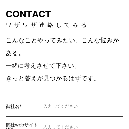
C
O
N
T
A
C
T
ワ
ザ
ワ
ザ
連
絡
し
て
み
る
こんなことやってみたい、こんな悩みが
ある。
一緒に考えさせて下さい。
きっと答えが見つかるはずです。
御社名*
御社webサイト