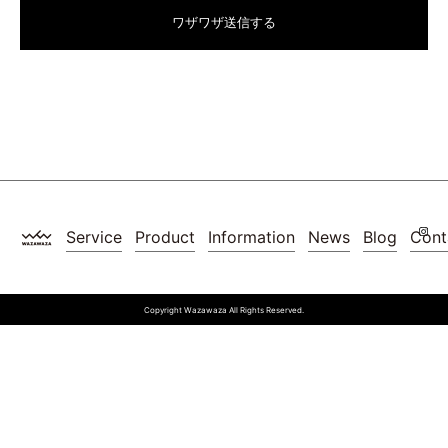
Service
Product
Information
News
Blog
Cont
Copyright Wazawaza All Rights Reserved.